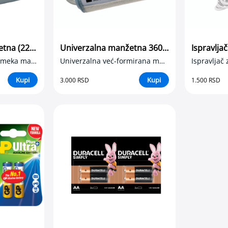
Univerzalna manžetna (22-45 cm)
Univerzalna manžetna 360° (22-45 cm)
PRIZMA Univerzalna meka manžetna
Univerzalna već-formirana manžetna
Kupi
Kupi
3.000 RSD
1.500 RSD