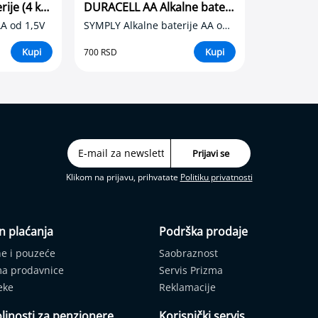
GP AA Alkalne baterije (4 komada)
DURACELL AA Alkalne baterije (4 komada)
AA od 1,5V
SYMPLY Alkalne baterije AA od 1,5V
Kupi
Kupi
700 RSD
Klikom na prijavu, prihvatate
Politiku privatnosti
n plaćanja
Podrška prodaje
ne i pouzeće
Saobraznost
ma prodavnice
Servis Prizma
eke
Reklamacije
ljnosti za penzionere
Korisnički servis