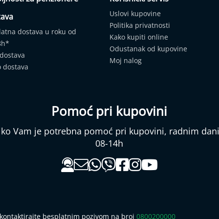
Uslovi kupovine
tava
Politika privatnosti
latna dostava u roku od
Kako kupiti online
8h*
Odustanak od kupovine
 dostava
Moj nalog
o dostava
Pomoć pri kupovini
liko Vam je potrebna pomoć pri kupovini, radnim da
08-14h
 kontaktirajte besplatnim pozivom na broj
0800200000