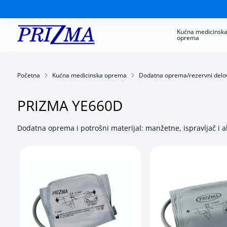
Kućna medicinsk
oprema
Kućna
medicinska
oprema
Aparati
Početna
Kućna medicinska oprema
Dodatna oprema/rezervni delo
za
merenje
krvnog
PRIZMA YE660D
pritiska
Kontrola
Dodatna oprema i potrošni materijal: manžetne, ispravljač i a
dijabetesa
Inhalatori
Nazalni
aspiratori
za
bebe
i
decu