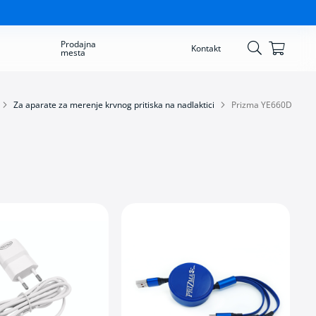
Prodajna
Korpa
Kontakt
mesta
Skip
to
Content
Za aparate za merenje krvnog pritiska na nadlaktici
Prizma YE660D