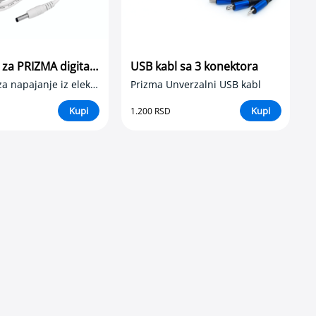
Ispravljač za PRIZMA digitalne aparate za merenje pritiska
USB kabl sa 3 konektora
Ispravljač za napajanje iz električne mreže
Prizma Unverzalni USB kabl
Kupi
Kupi
1.200 RSD