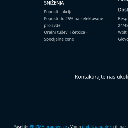
SNIŽENJA
Dos
Popusti i akcije
Popusti do 25% na selektovane
Besp
proizvde
24/4
Oralni tuševi i četkica -
Wolt
Specijalne cene
Glov
Kontaktirajte nas uko
Posetite
PRIZMA prodavnice
, Vama
najbližu apoteku
ili nas