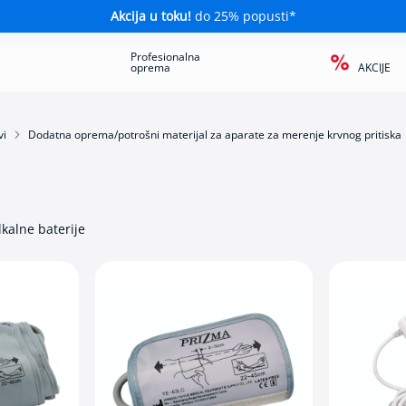
Akcija u toku!
do 25% popusti*
a
Profesionalna
oprema
AKCIJE
vi
Dodatna oprema/potrošni materijal za aparate za merenje krvnog pritiska
lkalne baterije