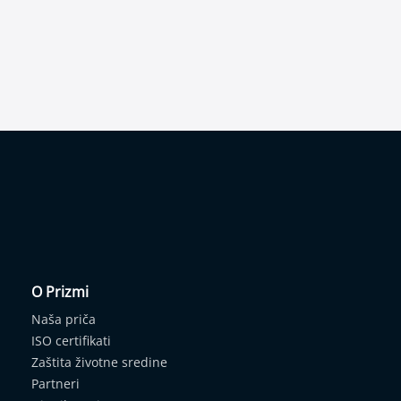
O Prizmi
Naša priča
ISO certifikati
Zaštita životne sredine
Partneri