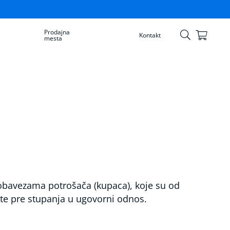
Prodajna
Korpa
Kontakt
mesta
Skip
to
Content
obavezama potrošača (kupaca), koje su od
te pre stupanja u ugovorni odnos.