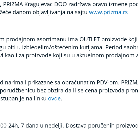
, PRIZMA Kragujevac DOO zadržava pravo izmene podata
ažeće danom objavljivanja na sajtu
www.prizma.rs
 prodajnom asortimanu ima OUTLET proizvode koji 
gu biti u izbledelim/oštećenim kutijama. Period saob
ovi kao i za proizvode koji su u aktuelnom prodajnom
 u dinarima i prikazane sa obračunatim PDV-om. PRIZ
li porudžbenicu bez obzira da li se cena proizvoda pr
stupan je na linku
ovde
.
 00-24h, 7 dana u nedelji. Dostava poručenih proizvo