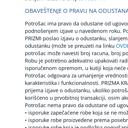
OBAVEŠTENJE O PRAVU NA ODUSTANA
Potrošac ima pravo da odustane od ugovora
podnošenjem izjave u navedenom roku. Potr
PRIZMI poslao izjavu o odustanku, slanje
odustanku (može se preuzeti na linku
OVD
potrošac može navesti broj racuna, broj por
Robu je potrebno adekvatno upakovati rad
isporučenom opremom, u kutiji koja neće o
Potrošac odgovara za umanjenje vrednosti 
karakteristika i funkcionalnosti. PRIZMA K
prijema izjave o odustanku, ukoliko potroš
korišćeno u prvobitnoj transakciji, osim ak
Potrošac nema pravo da odustane od ugovo
• isporuke zapečaćene robe koja se ne može 
• isporuke robe proizvedene prema posebn
• isporuke robe koja je podložna pogoršanju 