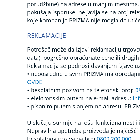
porudžbine) na adrese u manjim mestima. 
pokušaja isporuke, ne javlja se na broj tel
koje kompanija PRIZMA nije mogla da utiče
REKLAMACIJE
Potrošač može da izjavi reklamaciju trgovc
data), pogrešno obračunate cene ili drugih 
Reklamacija se podnosi davanjem izjave uz r
• neposredno u svim PRIZMA maloprodajnim
OVDE
• besplatnim pozivom na telefonski broj:
0
• elektronskim putem na e-mail adresu:
in
• pisanim putem slanjem na adresu: PRI
U slučaju sumnje na lošu funkcionalnost il
Nepravilna upotreba proizvoda je najčešći
besplatnog poziva na broj
0800 200 000