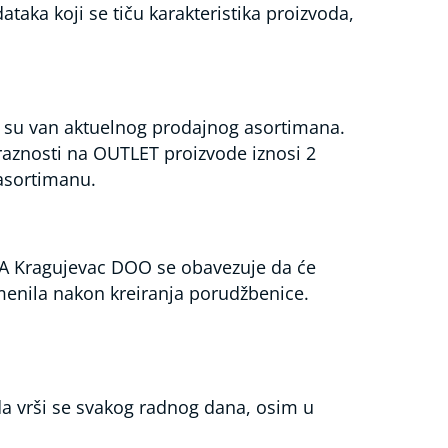
ka koji se tiču karakteristika proizvoda,
su van aktuelnog prodajnog asortimana.
raznosti na OUTLET proizvode iznosi 2
 asortimanu.
MA Kragujevac DOO se obavezuje da će
omenila nakon kreiranja porudžbenice.
da vrši se svakog radnog dana, osim u