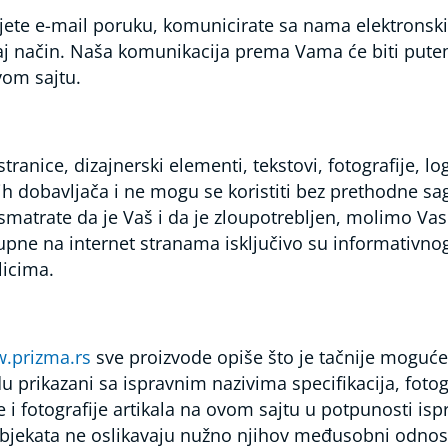
jete e-mail poruku, komunicirate sa nama elektronsk
j način. Naša komunikacija prema Vama će biti putem 
vom sajtu.
ranice, dizajnerski elementi, tekstovi, fotografije, log
ih dobavljača i ne mogu se koristiti bez prethodne s
smatrate da je Vaš i da je zloupotrebljen, molimo Vas 
upne na internet stranama isključivo su informativnog 
licima.
.prizma.rs
sve proizvode opiše što je tačnije moguće
du prikazani sa ispravnim nazivima specifikacija, fot
 i fotografije artikala na ovom sajtu u potpunosti isp
objekata ne oslikavaju nužno njihov međusobni odnos 