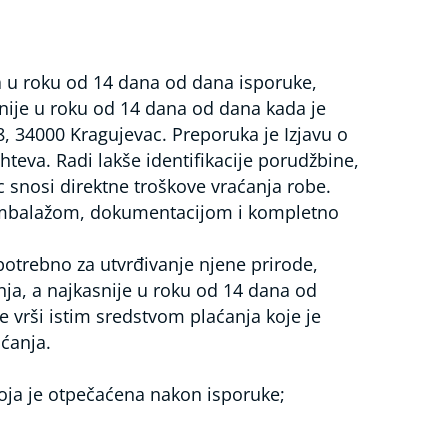
a u roku od 14 dana od dana isporuke,
nije u roku od 14 dana od dana kada je
34000 Kragujevac. Preporuka je Izjavu o
ahteva. Radi lakše identifikacije porudžbine,
c snosi direktne troškove vraćanja robe.
m ambalažom, dokumentacijom i kompletno
otrebno za utvrđivanje njene prirode,
nja, a najkasnije u roku od 14 dana od
 vrši istim sredstvom plaćanja koje je
aćanja.
 koja je otpečaćena nakon isporuke;