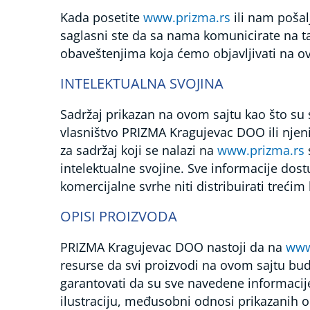
Apnea
Kada posetite
www.prizma.rs
ili nam pošal
Dodatna
saglasni ste da sa nama komunicirate na ta
oprema/rezervni
delovi
obaveštenjima koja ćemo objavljivati na o
Profesionalna
INTELEKTUALNA SVOJINA
oprema
Medicinska
oprema
Sadržaj prikazan na ovom sajtu kao što su st
vlasništvo PRIZMA Kragujevac DOO ili njen
Veterinarska
oprema
za sadržaj koji se nalazi na
www.prizma.rs
Wellness/Spa
intelektualne svojine. Sve informacije dost
proizvodi
komercijalne svrhe niti distribuirati trećim 
Industrijski
OPISI PROIZVODA
proizvodi
PRIZMA Kragujevac DOO nastoji da na
www
AKCIJE
resurse da svi proizvodi na ovom sajtu bu
Prodajna
garantovati da su sve navedene informacije
mesta
ilustraciju, međusobni odnosi prikazanih 
Kontakt