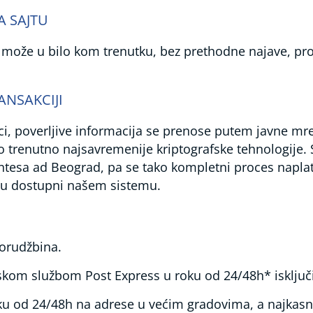
A SAJTU
ože u bilo kom trenutku, bez prethodne najave, prom
ANSAKCIJI
ci, poverljive informacija se prenose putem javne mre
o trenutno najsavremenije kriptografske tehnologije.
Intesa ad Beograd, pa se tako kompletni proces napla
isu dostupni našem sistemu.
orudžbina.
om službom Post Express u roku od 24/48h* isključivo
ku od 24/48h na adrese u većim gradovima, a najkasn