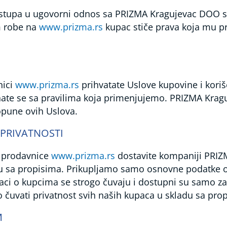
stupa u ugovorni odnos sa PRIZMA Kragujevac DOO s
m robe na
www.prizma.rs
kupac stiče prava koja mu pr
nici
www.prizma.rs
prihvatate Uslove kupovine i koriš
znate se sa pravilima koja primenjujemo. PRIZMA Kra
opune ovih Uslova.
 PRIVATNOSTI
e prodavnice
www.prizma.rs
dostavite kompaniji PRIZ
du sa propisima. Prikupljamo samo osnovne podatke
daci o kupcima se strogo čuvaju i dostupni su samo 
čuvati privatnost svih naših kupaca u skladu sa pro
M