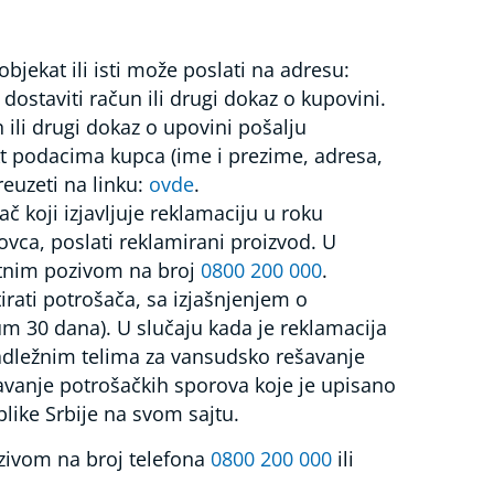
jekat ili isti može poslati na adresu:
ostaviti račun ili drugi dokaz o kupovini.
 ili drugi dokaz o upovini pošalju
t podacima kupca (ime i prezime, adresa,
reuzeti na linku:
ovde
.
 koji izjavljuje reklamaciju u roku
vca, poslati reklamirani proizvod. U
latnim pozivom na broj
0800 200 000
.
rati potrošača, sa izjašnjenjem o
 30 dana). U slučaju kada je reklamacija
dležnim telima za vansudsko rešavanje
avanje potrošačkih sporova koje je upisano
blike Srbije na svom sajtu.
zivom na broj telefona
0800 200 000
ili