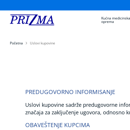
Kućna medicinsk
oprema
Kućna
medicinska
oprema
Aparati
Početna
Uslovi kupovine
za
merenje
krvnog
pritiska
Kontrola
dijabetesa
Inhalatori
PREDUGOVORNO INFORMISANJE
Nazalni
aspiratori
Uslovi kupovine sadrže predugovorne infor
za
značaja za zaključenje ugovora, odnosno k
bebe
i
decu
OBAVEŠTENJE KUPCIMA