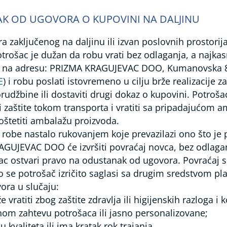
K OD UGOVORA O KUPOVINI NA DALJINU
 zaključenog na daljinu ili izvan poslovnih prostorij
ošac je dužan da robu vrati bez odlaganja, a najkas
m na adresu: PRIZMA KRAGUJEVAC DOO, Kumanovska 8, 
E
) i robu poslati istovremeno u cilju brže realizacije z
udžbine ili dostaviti drugi dokaz o kupovini. Potroša
i zaštite tokom transporta i vratiti sa pripadajućo
štetiti ambalažu proizvoda.
robe nastalo rukovanjem koje prevazilazi ono što je p
RAGUJEVAC DOO će izvršiti povraćaj novca, bez odlaga
ac ostvari pravo na odustanak od ugovora. Povraćaj se
o se potrošač izričito saglasi sa drugim sredstvom pl
ra u slučaju:
vratiti zbog zaštite zdravlja ili higijenskih razloga i
om zahtevu potrošaca ili jasno personalizovane;
kvaliteta ili ima kratak rok trajanja.