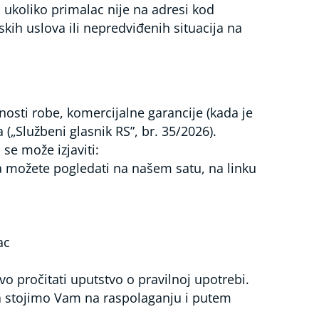
ukoliko primalac nije na adresi kod
skih uslova ili nepredviđenih situacija na
osti robe, komercijalne garancije (kada je
(„Službeni glasnik RS”, br. 35/2026).
se može izjaviti:
 možete pogledati na našem satu, na linku
ac
o pročitati uputstvo o pravilnoj upotrebi.
ja stojimo Vam na raspolaganju i putem