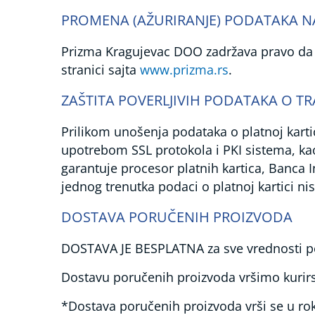
PROMENA (AŽURIRANJE) PODATAKA N
Prizma Kragujevac DOO zadržava pravo da m
stranici sajta
www.prizma.rs
.
ZAŠTITA POVERLJIVIH PODATAKA O TR
Prilikom unošenja podataka o platnoj karti
upotrebom SSL protokola i PKI sistema, ka
garantuje procesor platnih kartica, Banca 
jednog trenutka podaci o platnoj kartici n
DOSTAVA PORUČENIH PROIZVODA
DOSTAVA JE BESPLATNA za sve vrednosti p
Dostavu poručenih proizvoda vršimo kurirsk
*Dostava poručenih proizvoda vrši se u ro