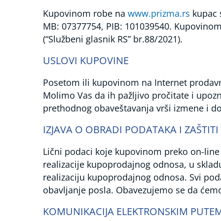
Telesna
Kupovinom robe na
www.prizma.rs
kupac 
temperatura
MB: 07377754, PIB: 101039540. Kupovino
Elektrostimulatori
(“Službeni glasnik RS” br.88/2021).
(elektro-
masažeri)
USLOVI KUPOVINE
Vaga
i
Posetom ili kupovinom na Internet prodav
masažeri
Molimo Vas da ih pažljivo pročitate i upo
Oralni
prethodnog obaveštavanja vrši izmene i d
tuševi
i
sonična
IZJAVA O OBRADI PODATAKA I ZAŠTITI
četkica
za
Lični podaci koje kupovinom preko on-lin
zube
realizacije kupoprodajnog odnosa, u skla
Pulsni
realizaciju kupoprodajnog odnosa. Svi po
oksimetri,
obavljanje posla. Obavezujemo se da ćemo 
Koncentrator
kiseonika,
KOMUNIKACIJA ELEKTRONSKIM PUTE
Sleep