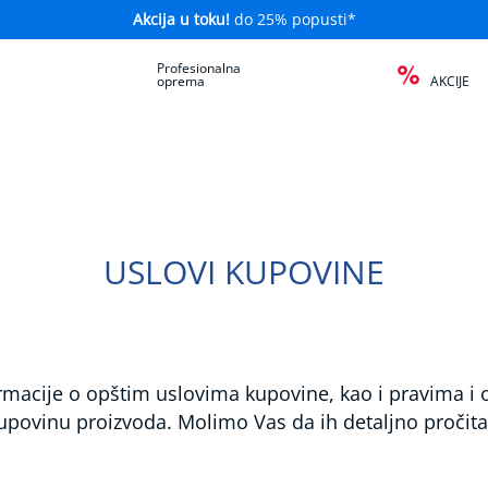
Akcija u toku!
do 25% popusti*
a
Profesionalna
oprema
AKCIJE
USLOVI KUPOVINE
macije o opštim uslovima kupovine, kao i pravima i 
upovinu proizvoda. Molimo Vas da ih detaljno pročita