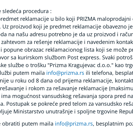
 sledeća procedura :
predmet reklamacije u bilo koji PRIZMA maloprodajni ob
z proizvod koji je predmet reklamacije obavezno je d
oda na našu adresu potrebno je da uz proizvod i račun
 zahtevom za rešenje reklamacije i navedenim kontak
u i popune obrazac reklamacionog lista koji se može p
vor sa kurirskom službom Post express. Svaki potrošač
 službe o trošku "Prizma Kragujevac d.o.o." kao trgo
 službi putem maila
info@prizma.rs
ili telefona, besp
je u roku od 8 dana od prijema reklamacije, kontakti
ešavanje i rokom za rešavanje reklamacije (maksimum
č ima mogućnost vansudskog rešavanja spora pred na
ča. Postupak se pokreće pred telom za vansudsko reš
avljuje Ministarstvo unutrašnje i spoljne trgovine Repu
 obratiti putem maila
info@prizma.rs
, besplatnim po