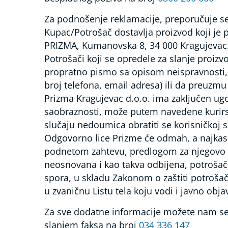
Za podnošenje reklamacije, preporučuje se
Kupac/Potrošač dostavlja proizvod koji je 
PRIZMA, Kumanovska 8, 34 000 Kragujevac. U
Potrošači koji se opredele za slanje proizv
propratno pismo sa opisom neispravnosti,
broj telefona, email adresa) ili da preuzm
Prizma Kragujevac d.o.o. ima zaključen ugo
saobraznosti, može putem navedene kurirske
slučaju nedoumica obratiti se korisničkoj
Odgovorno lice Prizme će odmah, a najkasni
podnetom zahtevu, predlogom za njegovo r
neosnovana i kao takva odbijena, potroša
spora, u skladu Zakonom o zaštiti potroša
u zvaničnu Listu tela koju vodi i javno obj
Za sve dodatne informacije možete nam se
slanjem faksa na broj
034 336 147