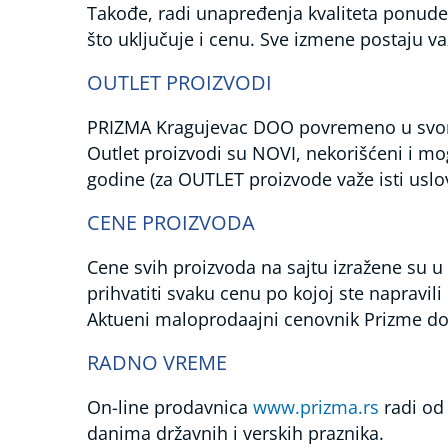
Takođe, radi unapređenja kvaliteta ponude
što uključuje i cenu. Sve izmene postaju v
OUTLET PROIZVODI
PRIZMA Kragujevac DOO povremeno u svom
Outlet proizvodi su NOVI, nekorišćeni i mo
godine (za OUTLET proizvode važe isti usl
CENE PROIZVODA
Cene svih proizvoda na sajtu izražene su
prihvatiti svaku cenu po kojoj ste napravi
Aktueni maloprodaajni cenovnik Prizme do
RADNO VREME
On-line prodavnica
www.prizma.rs
radi od
danima državnih i verskih praznika.