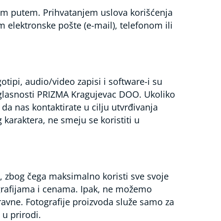
im putem. Prihvatanjem uslova korišćenja
elektronske pošte (e-mail), telefonom ili
otipi, audio/video zapisi i software-i su
aglasnosti PRIZMA Kragujevac DOO. Ukoliko
da nas kontaktirate u cilju utvrđivanja
karaktera, ne smeju se koristiti u
, zbog čega maksimalno koristi sve svoje
ografijama i cenama. Ipak, ne možemo
ravne. Fotografije proizvoda služe samo za
u prirodi.