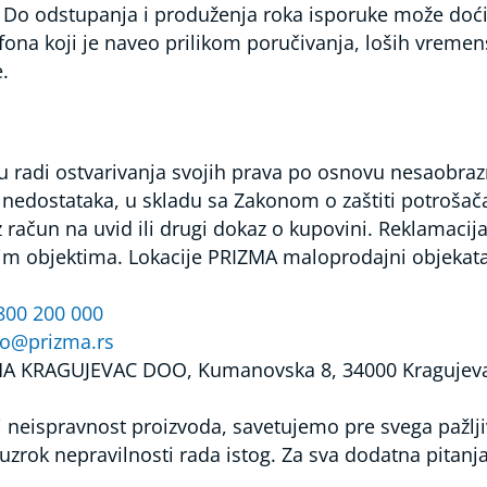
Do odstupanja i produženja roka isporuke može doći 
efona koji je naveo prilikom poručivanja, loših vremen
.
u radi ostvarivanja svojih prava po osnovu nesaobrazn
nedostataka, u skladu sa Zakonom o zaštiti potrošača 
ačun na uvid ili drugi dokaz o kupovini. Reklamacija 
 objektima. Lokacije PRIZMA maloprodajni objekata
800 200 000
fo@prizma.rs
ZMA KRAGUJEVAC DOO, Kumanovska 8, 34000 Kragujev
i neispravnost proizvoda, savetujemo pre svega pažljiv
 uzrok nepravilnosti rada istog. Za sva dodatna pitan