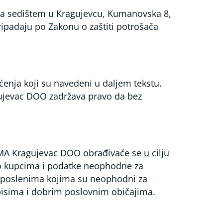
a sedištem u Kragujevcu, Kumanovska 8,
ipadaju po Zakonu o zaštiti potrošača
ćenja koji su navedeni u daljem tekstu.
gujevac DOO zadržava pravo da bez
MA Kragujevac DOO obrađivaće se u cilju
 o kupcima i podatke neophodne za
zaposlenima kojima su neophodni za
pisima i dobrim poslovnim običajima.