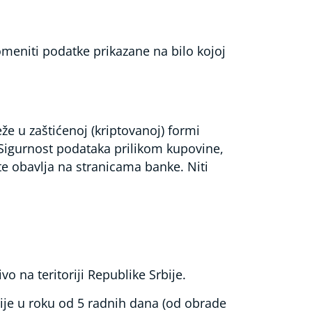
eniti podatke prikazane na bilo kojoj
že u zaštićenoj (kriptovanoj) formi
 Sigurnost podataka prilikom kupovine,
te obavlja na stranicama banke. Niti
 na teritoriji Republike Srbije.
ije u roku od 5 radnih dana (od obrade