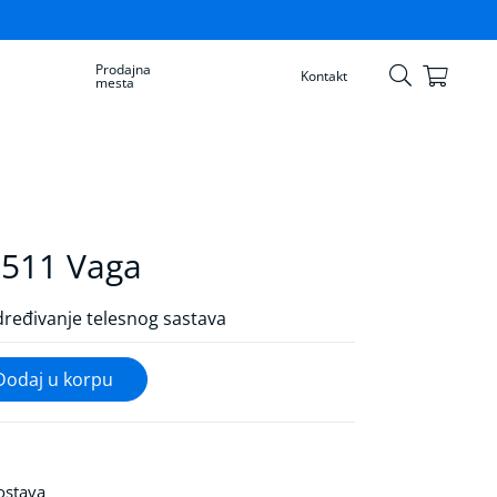
Prodajna
Korpa
Kontakt
mesta
Skip
to
Content
511 Vaga
dređivanje telesnog sastava
ostava