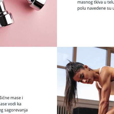
masnog tkiva u tel
polu navedene su u
ićne mase i
ase vodi ka
eg sagorevanja