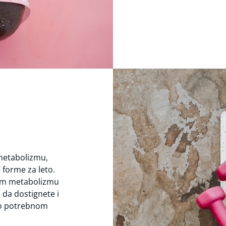
metabolizmu,
T forme za leto.
om metabolizmu
da dostignete i
no potrebnom