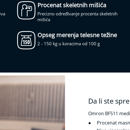
Procenat skeletnih mišića
iva
Precizno određivanje procenta skeletnih
mišića
Opseg merenja telesne težine
2 - 150 kg u koracima od 100 g
Da li ste spr
Omron BF511 medic
Procenat masnog