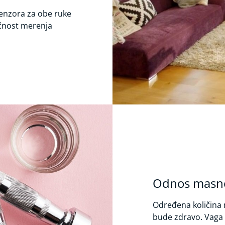
enzora za obe ruke
ačnost merenja
Odnos masnog
Određena količina 
bude zdravo. Vaga 