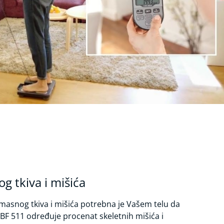
 tkiva i mišića
masnog tkiva i mišića potrebna je Vašem telu da
BF 511 određuje procenat skeletnih mišića i