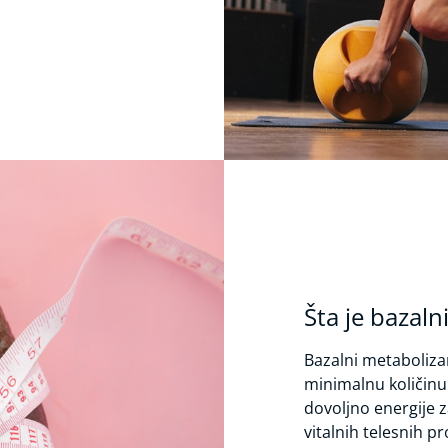
Šta je bazal
Bazalni metaboliza
minimalnu količinu 
dovoljno energije 
vitalnih telesnih p