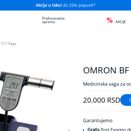
Akcija u toku!
do 25% popusti*
a
Profesionalna
oprema
AKCIJE
 511 Vaga
OMRON BF 
Medicinska vaga za o
20.000 RSD
Garantujemo
Gratis
Post Express d