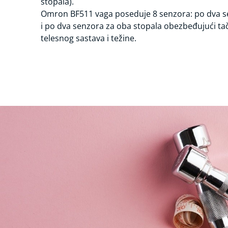
stopala).
Omron BF511 vaga poseduje 8 senzora: po dva s
i po dva senzora za oba stopala obezbeđujući t
telesnog sastava i težine.