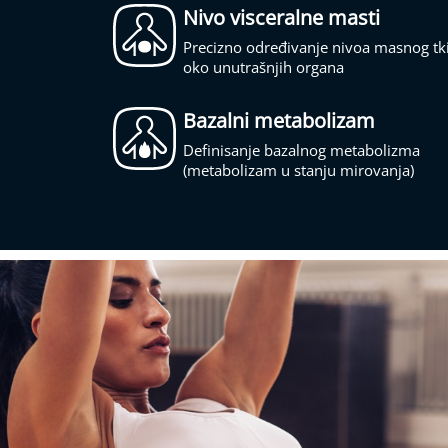
Apnea
Nivo visceralne masti
Dodatna
Precizno određivanje nivoa masnog tk
oprema/rezervni
oko unutrašnjih organa
delovi
Profesionalna
Bazalni metabolizam
oprema
Medicinska
Definisanje bazalnog metabolizma
oprema
(metabolizam u stanju mirovanja)
Veterinarska
oprema
Wellness/Spa
proizvodi
Industrijski
proizvodi
AKCIJE
Prodajna
mesta
Kontakt