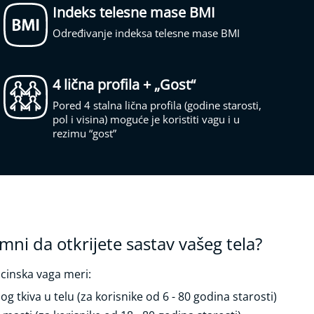
Indeks telesne mase BMI
Određivanje indeksa telesne mase BMI
4 lična profila + „Gost“
Pored 4 stalna lična profila (godine starosti,
pol i visina) moguće je koristiti vagu i u
rezimu “gost”
emni da otkrijete sastav vašeg tela?
inska vaga meri:
 tkiva u telu (za korisnike od 6 - 80 godina starosti)