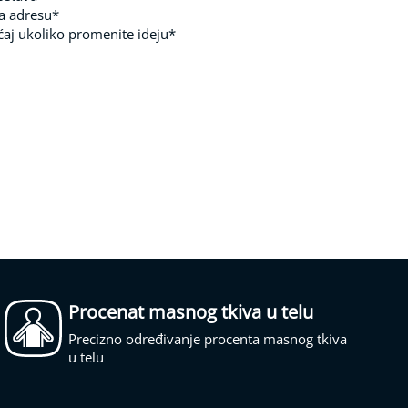
a adresu*
ćaj ukoliko promenite ideju*
Procenat masnog tkiva u telu
Precizno određivanje procenta masnog tkiva
u telu