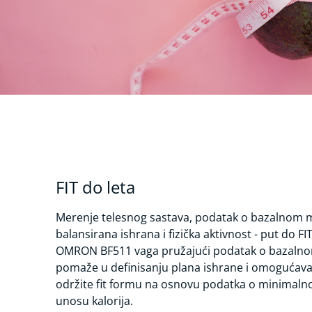
FIT do leta
Merenje telesnog sastava, podatak o bazalnom 
balansirana ishrana i fizička aktivnost - put do FI
OMRON BF511 vaga pružajući podatak o bazaln
pomaže u definisanju plana ishrane i omogućava 
održite fit formu na osnovu podatka o minimal
unosu kalorija.