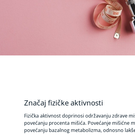
Značaj fizičke aktivnosti
Fizička aktivnost doprinosi održavanju zdrave miš
povećanju procenta mišića. Povećanje mišićne m
povećanju bazalnog metabolizma, odnosno lakš