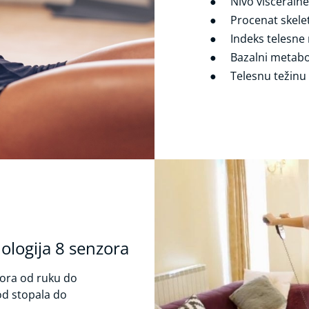
Nivo visceralne
Procenat skelet
Indeks telesne 
Bazalni metabol
Telesnu težinu 
ologija 8 senzora
zora od ruku do
od stopala do