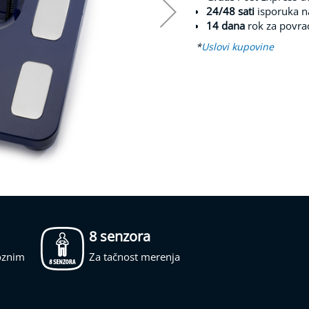
24/48 sati
isporuka n
14 dana
rok za povra
*
Uslovi kupovine
8 senzora
roznim
Za tačnost merenja