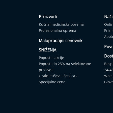
Apnea
Dodatna
oprema/rezervni
Proizvodi
Nači
delovi
Kućna medicinska oprema
Onli
Profesionalna
oprema
Profesionalna oprema
Priz
Medicinska
Apot
Maloprodajni cenovnik
oprema
Povo
Veterinarska
SNIŽENJA
oprema
Dos
Popusti i akcije
Wellness/Spa
Popusti do 25% na selektovane
Besp
proizvodi
proizvde
24/4
Industrijski
Oralni tuševi i četkica -
Wolt
proizvodi
Specijalne cene
Glov
AKCIJE
Prodajna
mesta
Kontakt