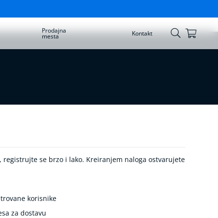
Prodajna
Korpa
Kontakt
mesta
Skip
to
Content
registrujte se brzo i lako. Kreiranjem naloga ostvarujete
trovane korisnike
esa za dostavu