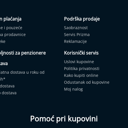
n plaćanja
Podrška prodaje
ne i pouzeće
Saobraznost
ma prodavnice
Servis Prizma
eke
Reklamacije
ljnosti za penzionere
Korisnički servis
Uslovi kupovine
tava
Politika privatnosti
latna dostava u roku od
Kako kupiti online
8h*
Odustanak od kupovine
 dostava
Moj nalog
o dostava
Pomoć pri kupovini