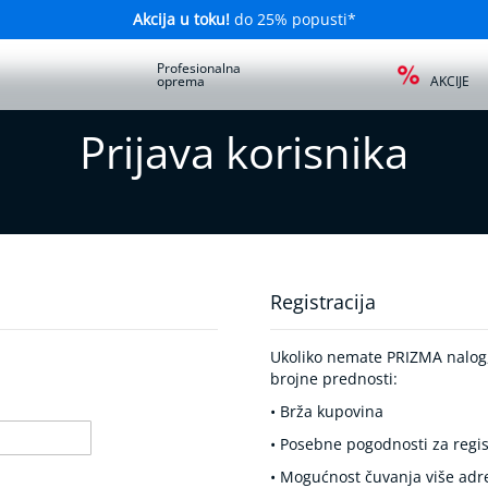
Akcija u toku!
do 25% popusti*
a
Profesionalna
oprema
AKCIJE
Prijava korisnika
Registracija
Ukoliko nemate PRIZMA nalog, 
brojne prednosti:
• Brža kupovina
• Posebne pogodnosti za regis
• Mogućnost čuvanja više adr