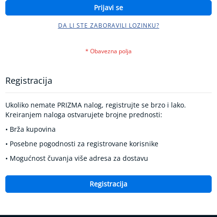
k
Prijavi se
r
v
DA LI STE ZABORAVILI LOZINKU?
n
o
g
p
r
i
Registracija
t
i
s
Ukoliko nemate PRIZMA nalog, registrujte se brzo i lako.
k
Kreiranjem naloga ostvarujete brojne prednosti:
a
• Brža kupovina
K
• Posebne pogodnosti za registrovane korisnike
o
n
• Mogućnost čuvanja više adresa za dostavu
t
r
o
Registracija
l
a
d
i