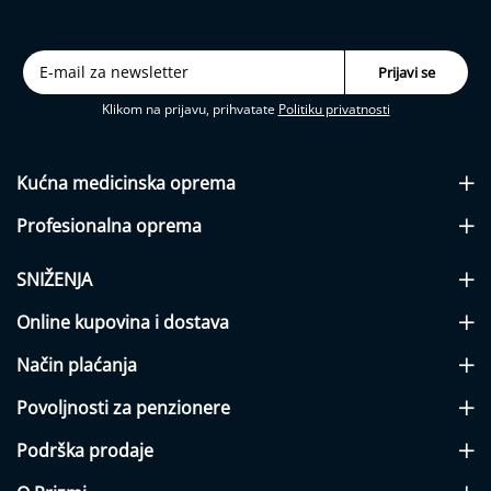
j
a
b
e
t
Klikom na prijavu, prihvatate
Politiku privatnosti
e
s
a
Kućna medicinska
oprema
I
n
Profesionalna
oprema
h
a
l
SNIŽENJA
a
t
Online kupovina i dostava
o
r
Način plaćanja
i
Povoljnosti za penzionere
N
a
Podrška prodaje
z
a