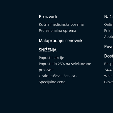
Apnea
Dodatna
oprema/rezervni
Proizvodi
Nači
delovi
Kućna medicinska oprema
Onli
Profesionalna
oprema
Profesionalna oprema
Priz
Medicinska
Apot
Maloprodajni cenovnik
oprema
Povo
Veterinarska
SNIŽENJA
oprema
Dos
Popusti i akcije
Wellness/Spa
Popusti do 25% na selektovane
Besp
proizvodi
proizvde
24/4
Industrijski
Oralni tuševi i četkica -
Wolt
proizvodi
Specijalne cene
Glov
AKCIJE
Prodajna
mesta
Kontakt