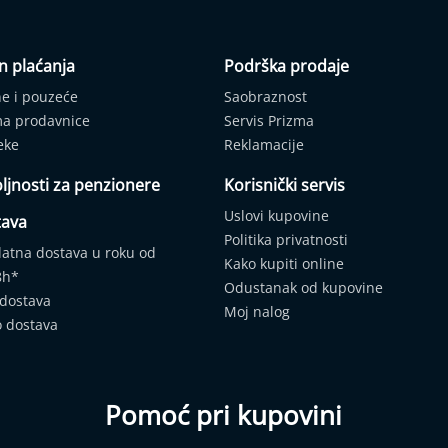
n plaćanja
Podrška prodaje
ne i pouzeće
Saobraznost
ma prodavnice
Servis Prizma
eke
Reklamacije
ljnosti za penzionere
Korisnički servis
Uslovi kupovine
tava
Politika privatnosti
latna dostava u roku od
Kako kupiti online
8h*
Odustanak od kupovine
 dostava
Moj nalog
o dostava
Pomoć pri kupovini