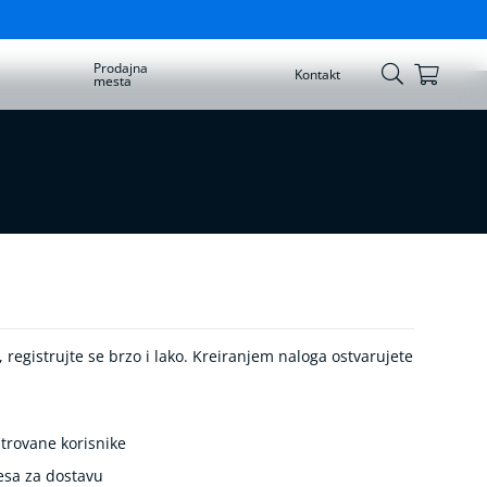
Prodajna
Korpa
Kontakt
mesta
Skip
to
Content
registrujte se brzo i lako. Kreiranjem naloga ostvarujete
trovane korisnike
esa za dostavu