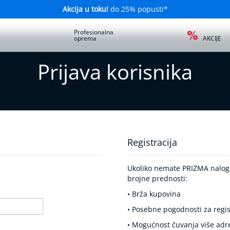
Akcija u toku!
do 25% popusti*
a
Profesionalna
oprema
AKCIJE
Prijava korisnika
Registracija
Ukoliko nemate PRIZMA nalog, 
brojne prednosti:
• Brža kupovina
• Posebne pogodnosti za regis
• Mogućnost čuvanja više adr