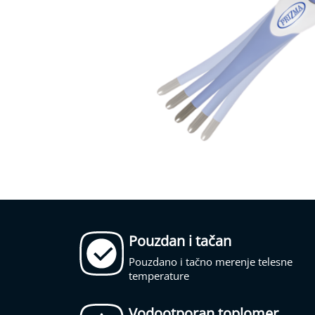
Telesna
temperatura
Elektrostimulatori
(elektro-
masažeri)
Vaga
i
masažeri
Oralni
tuševi
i
sonična
Skip
četkica
to
za
the
zube
beginning
Pouzdan i tačan
of
Pulsni
the
oksimetri,
Pouzdano i tačno merenje telesne
images
Koncentrator
temperature
gallery
kiseonika,
Sleep
Vodootporan toplomer