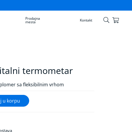
Prodajna
Korpa
Kontakt
mesta
Skip
to
Content
italni termometar
plomer sa fleksibilnim vrhom
ostava