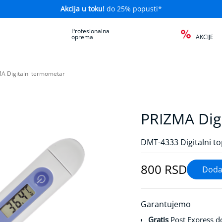
Akcija u toku!
do 25% popusti*
a
Profesionalna
oprema
AKCIJE
A Digitalni termometar
PRIZMA Dig
DMT-4333 Digitalni to
800 RSD
Garantujemo
Gratis
Post Express d