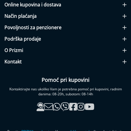
a
Online kupovina i dostava
z
u
Način plaćanja
b
e
Povoljnosti za penzionere
P
u
Podrška prodaje
l
s
O Prizmi
n
i
Kontakt
o
k
s
Pomoć pri kupovini
i
m
Kontaktirajte nas ukoliko Vam je potrebna pomoć pri kupovini, radnim
e
danima: 08-20h, subotom: 08-14h
t
r
i
,
K
o
n