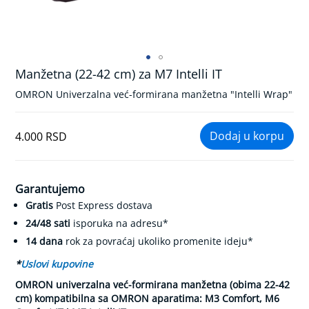
k
r
v
n
o
g
Manžetna (22-42 cm) za M7 Intelli IT
Skip
p
to
r
OMRON Univerzalna već-formirana manžetna "Intelli Wrap"
the
i
beginning
t
of
i
4.000 RSD
the
s
k
images
a
gallery
Garantujemo
K
Gratis
Post Express dostava
o
n
24/48 sati
isporuka na adresu*
t
14 dana
rok za povraćaj ukoliko promenite ideju*
r
o
*
Uslovi kupovine
l
a
OMRON univerzalna već-formirana manžetna (obima 22-42
d
cm) kompatibilna sa OMRON aparatima: M3 Comfort, M6
i