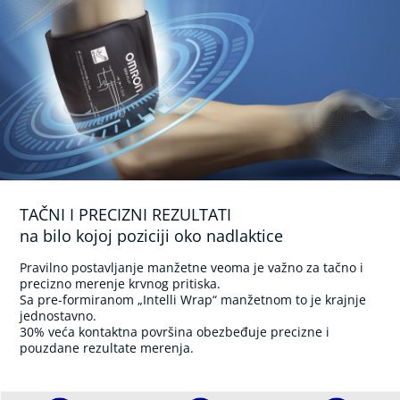
o
s
t
i
m
u
l
a
t
o
r
i
TAČNI I PRECIZNI REZULTATI
(
na bilo kojoj poziciji oko nadlaktice
e
l
e
Pravilno postavljanje manžetne veoma je važno za tačno i
k
precizno merenje krvnog pritiska.
t
Sa pre-formiranom „Intelli Wrap“ manžetnom to je krajnje
r
jednostavno.
o
30% veća kontaktna površina obezbeđuje precizne i
-
pouzdane rezultate merenja.
m
a
s