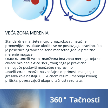
T
e
l
e
s
n
a
t
VEĆA ZONA MERENJA
e
m
Standardne manžete mogu prouzrokovati netačne ili
p
promenljive rezultate ukoliko se ne postavljaju pravilno, što
e
je posledica ograničene zone manžetne gde je precizno
r
merenje moguće.
a
OMRON „Intelli Wrap“ manžetna ima zonu merenja koja se
t
okreće oko nadlaktice 360°, zbog čega je praktično
u
nemoguće postaviti manžetnu nepravilno.
r
„Intelli Wrap“ manžetna značajno doprinosi smanjenju
a
grešaka koje nastaju u u kućnom režimu merenja krvnog
pritiska, povećavajući ukupnu tačnost rezultata.
E
l
e
k
t
r