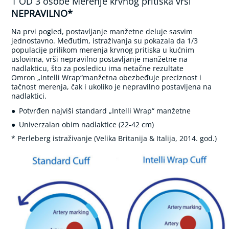
1 OD 3 osobe Merenje krvnog pritiska vrši
l
n
NEPRAVILNO*
i
a
Na prvi pogled, postavljanje manžetne deluje sasvim
s
jednostavno. Međutim, istraživanja su pokazala da 1/3
p
populacije prilikom merenja krvnog pritiska u kućnim
i
uslovima, vrši nepravilno postavljanje manžetne na
r
nadlakticu, što za posledicu ima netačne rezultate
a
Omron „Intelli Wrap“manžetna obezbeđuje preciznost i
t
tačnost merenja, čak i ukoliko je nepravilno postavljena na
o
nadlaktici.
r
Potvrđen najviši standard „Intelli Wrap“ manžetne
i
z
Univerzalan obim nadlaktice (22-42 cm)
a
* Perleberg istraživanje (Velika Britanija & Italija, 2014. god.)
b
e
b
e
i
d
e
c
u