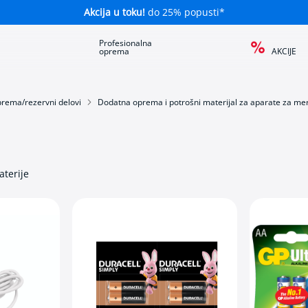
Akcija u toku!
do 25% popusti*
a
Profesionalna
oprema
AKCIJE
rema/rezervni delovi
Dodatna oprema i potrošni materijal za aparate za mer
aterije