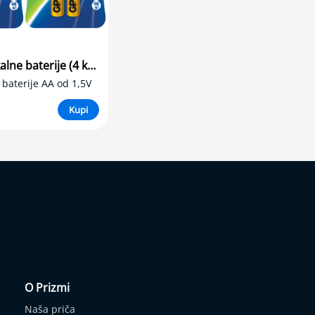
GP AA Alkalne baterije (4 komada)
 baterije AA od 1,5V
Kupi
O Prizmi
Naša priča