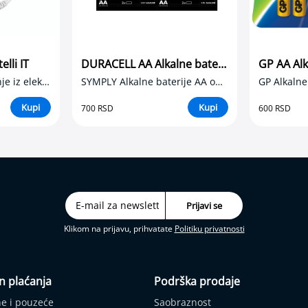
elli IT
DURACELL AA Alkalne baterije (4 komada)
Ispravljač za napajanje iz električne mreže
SYMPLY Alkalne baterije AA od 1,5V
GP Alkalne
Kupi
Kupi
700 RSD
600 RSD
Klikom na prijavu, prihvatate
Politiku privatnosti
n plaćanja
Podrška prodaje
ne i pouzeće
Saobraznost