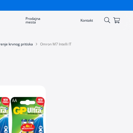
Prodajna
Korpa
Kontakt
mesta
Skip
to
Content
enje krvnog pritiska
Omron M7 Intelli IT