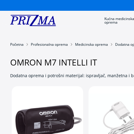
Kućna medicinsk
oprema
Kućna
medicinska
oprema
Aparati
Početna
Profesionalna oprema
Medicinska oprema
Dodatna op
za
merenje
krvnog
OMRON M7 INTELLI IT
pritiska
Kontrola
Dodatna oprema i potrošni materijal: ispravljač, manžetna i b
dijabetesa
Inhalatori
Nazalni
aspiratori
za
bebe
i
decu