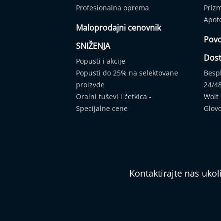
Apnea
Profesionalna oprema
Priz
Dodatna
Apot
oprema/rezervni
Maloprodajni cenovnik
delovi
Povo
SNIŽENJA
Profesionalna
Dos
oprema
Popusti i akcije
Medicinska
Popusti do 25% na selektovane
Besp
oprema
proizvde
24/4
Veterinarska
Oralni tuševi i četkica -
Wolt
oprema
Specijalne cene
Glov
Wellness/Spa
proizvodi
Industrijski
proizvodi
Kontaktirajte nas uko
AKCIJE
Prodajna
mesta
Kontakt