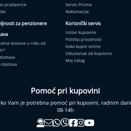
ma prodavnice
Servis Prizma
eke
Reklamacije
ljnosti za penzionere
Korisnički servis
Uslovi kupovine
tava
Politika privatnosti
latna dostava u roku od
Kako kupiti online
8h*
Odustanak od kupovine
 dostava
Moj nalog
o dostava
Pomoć pri kupovini
liko Vam je potrebna pomoć pri kupovini, radnim da
08-14h