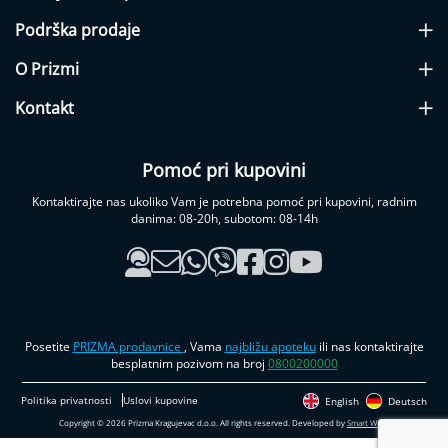
a
Podrška prodaje
ž
e
r
O Prizmi
i
)
Kontakt
V
a
Pomoć pri kupovini
g
a
Kontaktirajte nas ukoliko Vam je potrebna pomoć pri kupovini, radnim
i
danima: 08-20h, subotom: 08-14h
m
a
s
a
ž
e
r
Posetite
PRIZMA prodavnice
, Vama
najbližu apoteku
ili nas kontaktirajte
i
besplatnim pozivom na broj
0800200000
O
Politika privatnosti
Uslovi kupovine
English
Deutsch
r
Copyright © 2026 Prizma Kragujevac d.o.o. All rights reserved. Developed by
Smart Web
.
a