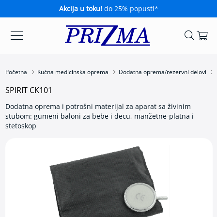
Akcija u toku!
do 25% popusti*
Ko
Skip
Kućna
to
medicinska
Content
oprema
Početna
Kućna medicinska oprema
Dodatna oprema/rezervni delovi
A
SPIRIT CK101
p
a
Dodatna oprema i potrošni materijal za aparat sa živinim
r
stubom: gumeni baloni za bebe i decu, manžetne-platna i
a
stetoskop
t
i
z
a
m
e
r
e
n
j
e