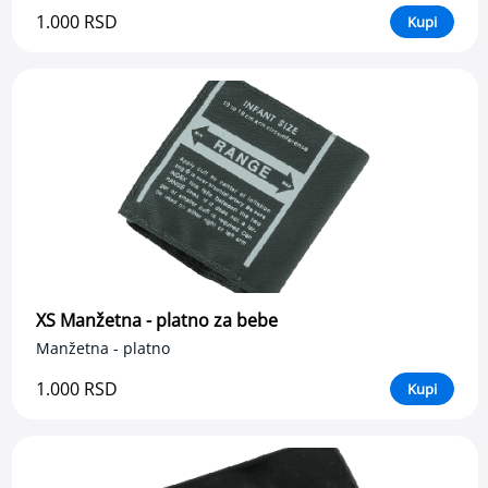
j
1.000 RSD
Kupi
a
b
e
t
e
s
a
I
n
h
a
l
a
t
XS Manžetna - platno za bebe
o
Manžetna - platno
r
i
1.000 RSD
Kupi
N
a
z
a