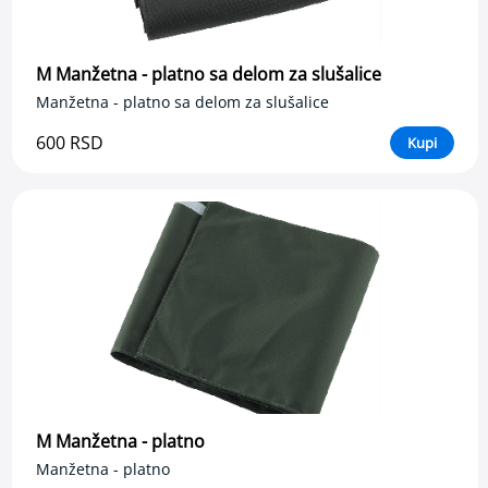
k
r
v
n
M Manžetna - platno sa delom za slušalice
o
Manžetna - platno sa delom za slušalice
g
p
600 RSD
Kupi
r
i
t
i
s
k
a
K
o
n
t
r
o
l
M Manžetna - platno
a
d
Manžetna - platno
i