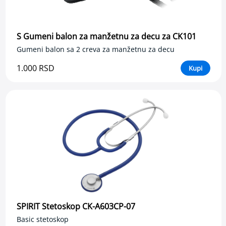
T
e
l
e
S Gumeni balon za manžetnu za decu za CK101
s
n
Gumeni balon sa 2 creva za manžetnu za decu
a
t
1.000 RSD
Kupi
e
m
p
e
r
a
t
u
r
a
E
l
e
k
SPIRIT Stetoskop CK-A603CP-07
t
Basic stetoskop
r