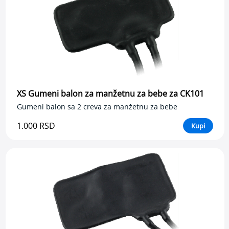
l
n
i
a
s
p
i
r
a
t
XS Gumeni balon za manžetnu za bebe za CK101
o
r
Gumeni balon sa 2 creva za manžetnu za bebe
i
z
1.000 RSD
Kupi
a
b
e
b
e
i
d
e
c
u