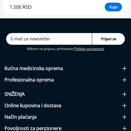
o
1.500 RSD
Kupi
s
t
i
m
u
l
a
t
Klikom na prijavu, prihvatate
Politiku privatnosti
o
r
i
Kućna medicinska
oprema
(
e
Profesionalna
oprema
l
e
k
SNIŽENJA
t
r
Online kupovina i dostava
o
-
Način plaćanja
m
a
Povoljnosti za penzionere
s