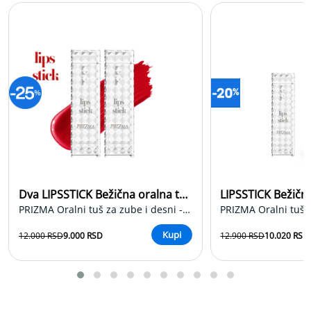
l
n
i
a
s
p
i
r
a
t
o
r
i
z
a
b
Dva LIPSSTICK Bežična oralna tuša
e
PRIZMA Oralni tuš za zube i desni - Oralni irigator
b
e
Posebna
Posebna
Kupi
12.000 RSD
9.000 RSD
12.900 RSD
10.020 RSD
i
cena
cena
d
e
c
u