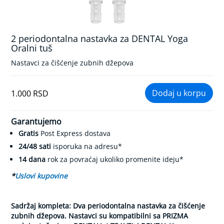
k
r
v
n
2 periodontalna nastavka za DENTAL Yoga
Skip
o
Oralni tuš
to
g
the
p
Nastavci za čišćenje zubnih džepova
r
beginning
i
of
t
the
1.000 RSD
i
images
s
gallery
k
Garantujemo
a
Gratis
Post Express dostava
K
24/48 sati
isporuka na adresu*
o
n
14 dana
rok za povraćaj ukoliko promenite ideju*
t
*
Uslovi kupovine
r
o
l
a
Sadržaj kompleta: Dva periodontalna nastavka za čišćenje
d
zubnih džepova. Nastavci su kompatibilni sa PRIZMA
i