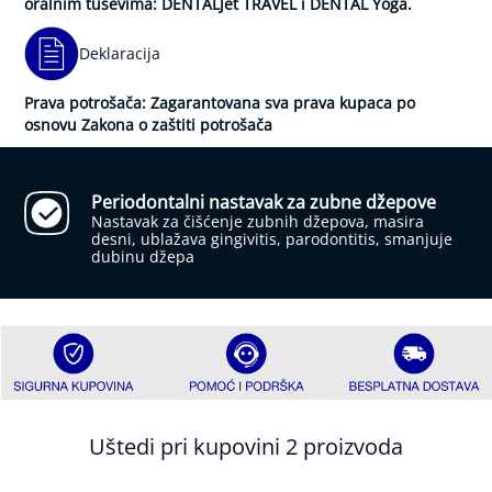
oralnim tuševima: DENTALJet TRAVEL i DENTAL Yoga.
j
a
Deklaracija
b
e
t
Prava potrošača: Zagarantovana sva prava kupaca po
e
osnovu Zakona o zaštiti potrošača
s
a
I
Periodontalni nastavak za zubne džepove
n
Nastavak za čišćenje zubnih džepova, masira
h
desni, ublažava gingivitis, parodontitis, smanjuje
a
dubinu džepa
l
a
t
o
r
i
N
a
Uštedi pri kupovini 2 proizvoda
z
a