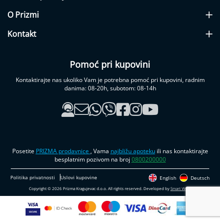
o
s
O Prizmi
t
i
Kontakt
m
u
l
Pomoć pri kupovini
a
t
Kontaktirajte nas ukoliko Vam je potrebna pomoć pri kupovini, radnim
o
danima: 08-20h, subotom: 08-14h
r
i
(
e
l
e
Posetite
PRIZMA prodavnice
, Vama
najbližu apoteku
ili nas kontaktirajte
k
besplatnim pozivom na broj
0800200000
t
r
Politika privatnosti
Uslovi kupovine
English
Deutsch
o
Copyright © 2026 Prizma Kragujevac d.o.o. All rights reserved. Developed by
Smart Web
.
-
m
a
s