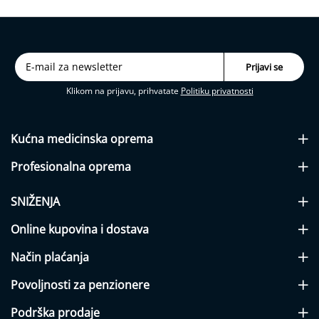
T
e
l
e
s
n
a
Klikom na prijavu, prihvatate
Politiku privatnosti
t
e
m
p
Kućna medicinska
oprema
e
r
Profesionalna
oprema
a
t
u
SNIŽENJA
r
a
Online kupovina i dostava
E
Način plaćanja
l
e
Povoljnosti za penzionere
k
t
Podrška prodaje
r