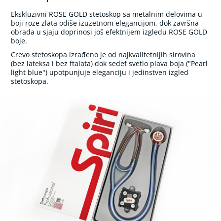
a
Ekskluzivni ROSE GOLD stetoskop sa metalnim delovima u
ž
boji roze zlata odiše izuzetnom elegancijom, dok završna
e
obrada u sjaju doprinosi još efektnijem izgledu ROSE GOLD
r
boje.
i
)
Crevo stetoskopa izrađeno je od najkvalitetnijih sirovina
(bez lateksa i bez ftalata) dok sedef svetlo plava boja ("Pearl
V
light blue") upotpunjuje eleganciju i jedinstven izgled
a
stetoskopa.
g
a
i
m
a
s
a
ž
e
r
i
O
r
a