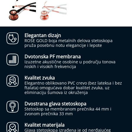
j
a
b
e
t
e
Elegantan dizajn
s
ROSE GOLD boja metalnih delova stetoskopa
a
pruža posebnu notu elegancije i lepote
I
Dvotonska PF membrana
n
Izuzetne akustične osobine u području tonova
h
niskih i visokih frekvencija
a
l
Kvalitet zvuka
a
Elegantno oblikovano PVC crevo (bez lateksa i bez
t
ftalata) omogućava dobar kvalitet zvuka, uz
o
eliminaciju šumova iz okruženja
r
i
Dvostrana glava stetoskopa
Stetoskop sa membranom prečnika 44 mm i
N
zvonom prečnika 33 mm
a
z
Kvalitet materijala
a
Glava stetoskopa izrađena je od nerđajućeg