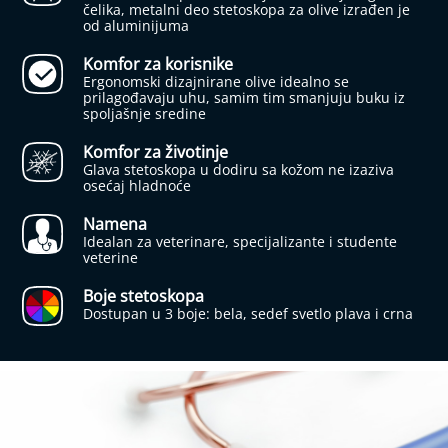
l
čelika, metalni deo stetoskopa za olive izrađen je
n
od aluminijuma
i
a
Komfor za korisnike
s
Ergonomski dizajnirane olive idealno se
p
prilagođavaju uhu, samim tim smanjuju buku iz
i
spoljašnje sredine
r
a
Komfor za životinje
t
Glava stetoskopa u dodiru sa kožom ne izaziva
o
osećaj hladnoće
r
i
Namena
z
Idealan za veterinare, specijalizante i studente
a
veterine
b
e
Boje stetoskopa
b
Dostupan u 3 boje: bela, sedef svetlo plava i crna
e
i
d
e
c
u