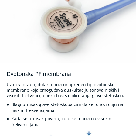
T
e
l
e
s
n
a
t
e
m
p
e
r
a
Dvotonska PF membrana
t
u
Uz novi dizajn, dolazi i novi unapređen tip dvotonske
r
membrane koja omogućava auskultaciju tonova niskih i
a
visokih frekvencija bez obaveze okretanja glave stetoskopa.
Blagi pritisak glave stetoskopa čini da se tonovi čuju na
E
niskim frekvencijama
l
e
Kada se pritisak poveća, čuju se tonovi na visokim
k
frekvencijama
t
r