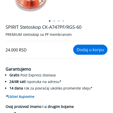
k
r
v
n
o
g
SPIRIT Stetoskop CK-A747PF/RGS-60
Skip
p
to
r
PREMIUM stetoskop sa PF membranom
the
i
beginning
t
of
i
24.000 RSD
the
s
k
images
a
gallery
Garantujemo
K
Gratis
Post Express dostava
o
n
24/48 sati
isporuka na adresu*
t
14 dana
rok za povraćaj ukoliko promenite ideju*
r
o
*
Uslovi kupovine
l
a
Ovaj proizvod imamo i u drugim bojama
d
i