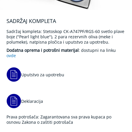
l
n
i
t
SADRŽAJ KOMPLETA
u
š
Sadržaj kompleta: Stetoskop CK-A747PF/RGS-60 svetlo plave
e
boje ("Pearl light blue"), 2 para rezervnih oliva (meke i
v
polumeke), natpisna pločica i uputstvo za upotrebu.
i
i
Dodatna oprema i potrošni materijal
: dostupni na linku
s
ovde
o
n
i
č
Uputstvo za upotrebu
n
a
č
e
t
Deklaracija
k
i
c
Prava potrošača: Zagarantovana sva prava kupaca po
a
osnovu Zakona o zaštiti potrošača
z