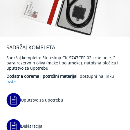
l
n
i
t
u
š
e
v
i
SADRŽAJ KOMPLETA
i
s
Sadržaj kompleta: Stetoskop CK-S747CPF-02 crne boje, 2
o
para rezervnih oliva (meke i polumeke), natpisna pločica i
n
uputstvo za upotrebu.
i
č
Dodatna oprema i potrošni materijal
: dostupni na linku
n
ovde
a
č
e
t
Uputstvo za upotrebu
k
i
c
a
z
Deklaracija