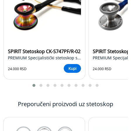
c
e
n
t
r
a
t
o
r
k
SPIRIT Stetoskop CK-S747PF/R-02
SPIRIT Stetoskop
i
PREMIUM Specijalistički stetoskop sa PF membranom
s
e
Kupi
24.000 RSD
24.000 RSD
o
n
i
k
a
,
S
Preporučeni proizvodi uz stetoskop
l
e
e
p
A