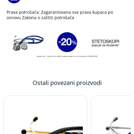
a
z
u
Prava potrošača: Zagarantovana sva prava kupaca po
b
osnovu Zakona o zaštiti potrošača
e
P
u
l
s
n
i
o
k
s
Ostali povezani proizvodi
i
m
e
t
r
i
,
K
o
n