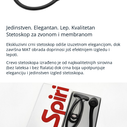
a
ž
e
r
i
Jedinstven. Elegantan. Lep. Kvalitetan
)
Stetoskop za zvonom i membranom
V
Ekskluzivni crni stetoskop odiše izuzetnom elegancijom, dok
a
završna MAT obrada doprinosi još efektnijem izgledu i
g
lepoti.
a
i
Crevo stetoskopa izrađeno je od najkvalitetnijih sirovina
m
(bez lateksa i bez ftalata) dok crna boja upotpunjuje
a
eleganciju i jedinstven izgled stetoskopa.
s
a
ž
e
r
i
O
r
a