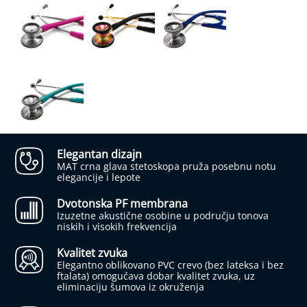
j
a
b
e
t
e
s
a
I
n
h
Elegantan dizajn
a
MAT crna glava stetoskopa pruža posebnu notu
l
elegancije i lepote
a
t
Dvotonska PF membrana
o
Izuzetne akustične osobine u području tonova
r
niskih i visokih frekvencija
i
Kvalitet zvuka
N
Elegantno oblikovano PVC crevo (bez lateksa i bez
a
ftalata) omogućava dobar kvalitet zvuka, uz
z
eliminaciju šumova iz okruženja
a