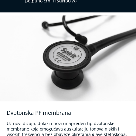
potpuno crni i RAINBOW)
T
e
l
e
s
n
a
t
e
m
p
e
r
a
t
u
r
a
E
Dvotonska PF membrana
l
e
k
Uz novi dizajn, dolazi i novi unapređen tip dvotonske
t
membrane koja omogućava auskultaciju tonova niskih i
r
visokih frekvencija bez obaveze okretanja glave stetoskopa.