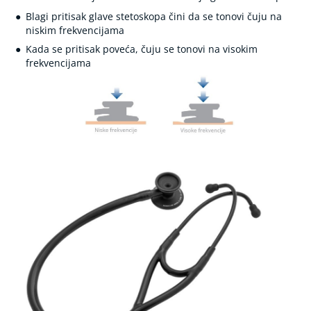
o
Blagi pritisak glave stetoskopa čini da se tonovi čuju na
s
niskim frekvencijama
t
i
Kada se pritisak poveća, čuju se tonovi na visokim
m
frekvencijama
u
l
a
t
o
r
i
(
e
l
e
k
t
r
o
-
m
a
s