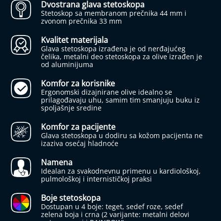
l
Dvostrana glava stetoskopa
n
Stetoskop sa membranom prečnika 44 mm i
i
zvonom prečnika 33 mm
a
s
Kvalitet materijala
p
Glava stetoskopa izrađena je od nerđajućeg
i
čelika, metalni deo stetoskopa za olive izrađen je
r
od aluminijuma
a
t
Komfor za korisnike
o
Ergonomski dizajnirane olive idealno se
r
prilagođavaju uhu, samim tim smanjuju buku iz
i
spoljašnje sredine
z
a
Komfor za pacijente
b
Glava stetoskopa u dodiru sa kožom pacijenta ne
e
izaziva osećaj hladnoće
b
e
Namena
i
Idealan za svakodnevnu primenu u kardiološkoj,
d
pulmološkoj i internističkoj praksi
e
c
Boje stetoskopa
u
Dostupan u 4 boje: teget, sedef roze, sedef
zelena boja i crna (2 varijante: metalni delovi