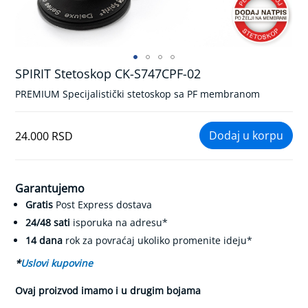
k
r
v
n
o
g
SPIRIT Stetoskop CK-S747CPF-02
Skip
p
to
r
PREMIUM Specijalistički stetoskop sa PF membranom
the
i
beginning
t
of
i
24.000 RSD
the
s
k
images
a
gallery
Garantujemo
K
Gratis
Post Express dostava
o
n
24/48 sati
isporuka na adresu*
t
14 dana
rok za povraćaj ukoliko promenite ideju*
r
o
*
Uslovi kupovine
l
a
Ovaj proizvod imamo i u drugim bojama
d
i