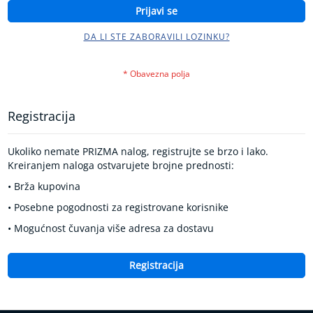
k
Prijavi se
r
v
DA LI STE ZABORAVILI LOZINKU?
n
o
g
p
r
i
Registracija
t
i
s
Ukoliko nemate PRIZMA nalog, registrujte se brzo i lako.
k
Kreiranjem naloga ostvarujete brojne prednosti:
a
• Brža kupovina
K
• Posebne pogodnosti za registrovane korisnike
o
n
• Mogućnost čuvanja više adresa za dostavu
t
r
o
Registracija
l
a
d
i