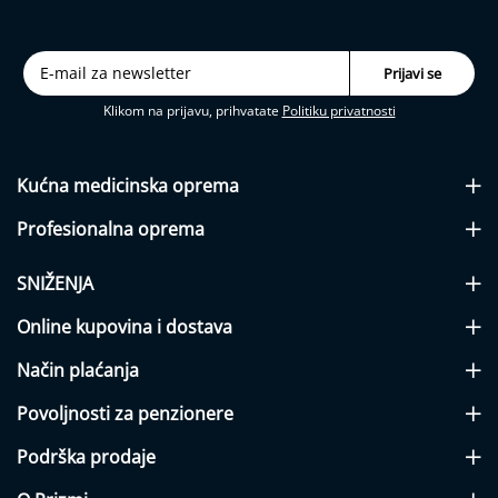
j
a
b
e
t
Klikom na prijavu, prihvatate
Politiku privatnosti
e
s
a
Kućna medicinska
oprema
I
n
Profesionalna
oprema
h
a
l
SNIŽENJA
a
t
Online kupovina i dostava
o
r
Način plaćanja
i
Povoljnosti za penzionere
N
a
Podrška prodaje
z
a