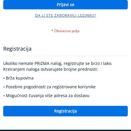
k
Prijavi se
r
v
DA LI STE ZABORAVILI LOZINKU?
n
o
g
p
r
i
Registracija
t
i
s
Ukoliko nemate PRIZMA nalog, registrujte se brzo i lako.
k
Kreiranjem naloga ostvarujete brojne prednosti:
a
• Brža kupovina
K
• Posebne pogodnosti za registrovane korisnike
o
n
• Mogućnost čuvanja više adresa za dostavu
t
r
o
Registracija
l
a
d
i