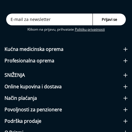
j
a
b
e
t
Klikom na prijavu, prihvatate
Politiku privatnosti
e
s
a
Kućna medicinska
oprema
I
n
Profesionalna
oprema
h
a
l
SNIŽENJA
a
t
Online kupovina i dostava
o
r
Način plaćanja
i
Povoljnosti za penzionere
N
a
Podrška prodaje
z
a