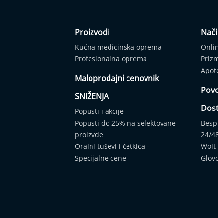
Apnea
Dodatna
oprema/rezervni
Proizvodi
Nači
delovi
Kućna medicinska oprema
Onli
Profesionalna
oprema
Profesionalna oprema
Priz
Medicinska
Apot
Maloprodajni cenovnik
oprema
Povo
Veterinarska
SNIŽENJA
oprema
Dos
Popusti i akcije
Wellness/Spa
Popusti do 25% na selektovane
Besp
proizvodi
proizvde
24/4
Industrijski
Oralni tuševi i četkica -
Wolt
proizvodi
Specijalne cene
Glov
AKCIJE
Prodajna
mesta
Kontakt