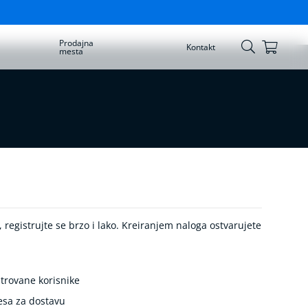
Prodajna
Korpa
Kontakt
mesta
Skip
to
Content
registrujte se brzo i lako. Kreiranjem naloga ostvarujete
trovane korisnike
esa za dostavu