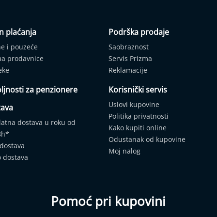
n plaćanja
Podrška prodaje
ne i pouzeće
Saobraznost
ma prodavnice
Servis Prizma
eke
Reklamacije
ljnosti za penzionere
Korisnički servis
Uslovi kupovine
tava
Politika privatnosti
latna dostava u roku od
Kako kupiti online
8h*
Odustanak od kupovine
 dostava
Moj nalog
o dostava
Pomoć pri kupovini