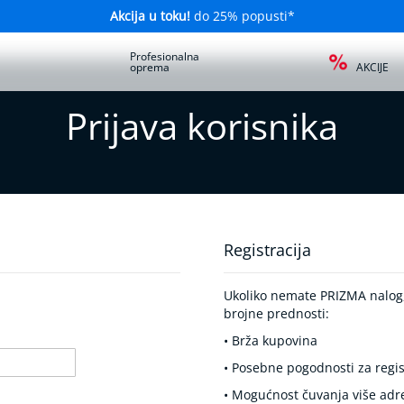
Akcija u toku!
do 25% popusti*
a
Profesionalna
oprema
AKCIJE
Prijava korisnika
Registracija
Ukoliko nemate PRIZMA nalog, 
brojne prednosti:
• Brža kupovina
• Posebne pogodnosti za regis
• Mogućnost čuvanja više adr