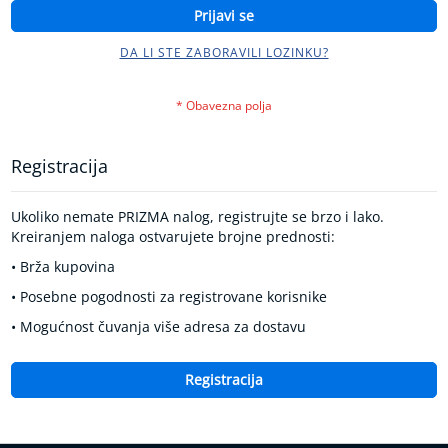
k
Prijavi se
r
v
DA LI STE ZABORAVILI LOZINKU?
n
o
g
p
r
i
Registracija
t
i
s
Ukoliko nemate PRIZMA nalog, registrujte se brzo i lako.
k
Kreiranjem naloga ostvarujete brojne prednosti:
a
• Brža kupovina
K
• Posebne pogodnosti za registrovane korisnike
o
n
• Mogućnost čuvanja više adresa za dostavu
t
r
o
Registracija
l
a
d
i