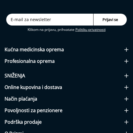
j
a
b
e
t
Klikom na prijavu, prihvatate
Politiku privatnosti
e
s
a
Kućna medicinska
oprema
I
n
Profesionalna
oprema
h
a
l
SNIŽENJA
a
t
Online kupovina i dostava
o
r
Način plaćanja
i
Povoljnosti za penzionere
N
a
Podrška prodaje
z
a