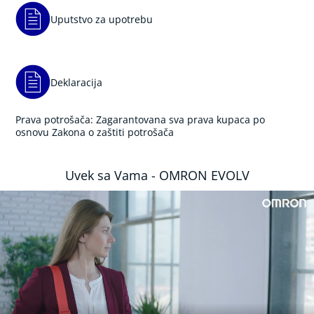
p
n
Uputstvo za upotrebu
e
a
D
Deklaracija
o
d
a
Prava potrošača: Zagarantovana sva prava kupaca po
t
osnovu Zakona o zaštiti potrošača
n
a
o
p
Uvek sa Vama - OMRON EVOLV
r
e
m
a
/
r
e
z
e
r
v