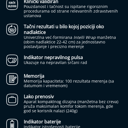
Klinički validiran
j
Pouzdanost i tačnost su ispitane rigoroznim
a
procedurama od strane relevantnih zdravstvenih
b
ustanova
e
t
Tačni rezultati u bilo kojoj poziciji oko
e
nadlaktice
s
Univerzlna već-formirana
Intelli Wrap
manžetna
a
(obim nadlaktice 22-42 cm) za jednostavno
postavljanje i precizno merenje
I
n
Indikator nepravilnog pulsa
h
Ukazuje na nepravilan srčani rad
a
l
Memorija
a
Memorija kapaciteta: 100 rezultata merenja (sa
t
datumom i vremenom)
o
r
Lako prenosiv
i
Aparat kompaktnog dizajna (manžetna bez creva)
pruža maksimalan komfor tokom merenja, gde
N
god se korisnik nalazi (240g)
a
z
Indikator baterije
a
Indikator istrošenosti baterije