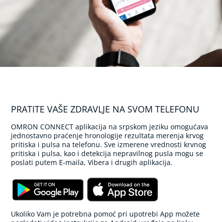
a
ž
e
r
i
)
V
a
g
a
i
PRATITE VAŠE ZDRAVLJE NA SVOM TELEFONU
m
a
OMRON CONNECT aplikacija na srpskom jeziku omogućava
s
jednostavno praćenje hronologije rezultata merenja krvog
a
pritiska i pulsa na telefonu. Sve izmerene vrednosti krvnog
ž
pritiska i pulsa, kao i detekcija nepravilnog pusla mogu se
e
poslati putem E-maila, Vibera i drugih aplikacija.
r
i
O
r
a
Ukoliko Vam je potrebna pomoć pri upotrebi App možete