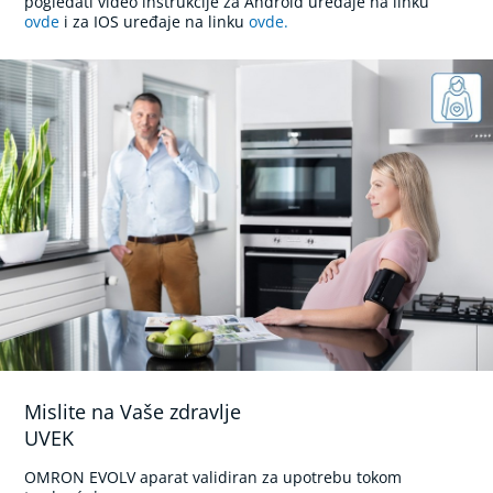
l
pogledati video instrukcije za Android uređaje na linku
n
ovde
i za IOS uređaje na linku
ovde.
i
t
u
š
e
v
i
i
s
o
n
i
č
n
a
č
e
t
k
Mislite na Vaše zdravlje
i
UVEK
c
a
z
OMRON EVOLV aparat validiran za upotrebu tokom