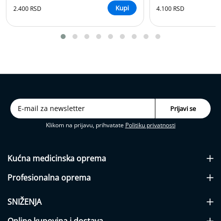
s
Kupi
2.400 RSD
4.100 RSD
t
r
i
j
s
k
i
p
r
o
i
z
v
Klikom na prijavu, prihvatate
Politiku privatnosti
o
d
i
Kućna medicinska
oprema
Profesionalna
oprema
AKCIJE
Prodajna
SNIŽENJA
mesta