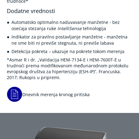
a
trudnoće*
z
Dodatne vrednosti
u
b
Automatsko optimalno naduvavanje manžetne - bez
e
osećaja stezanja ruke
IntelliSense
tehnologija
P
Indikator za pravilno postavljanje manžetne - manžetna
u
ne sme biti ni previše stegnuta, ni previše labava
l
Detekcija pokreta – ukazuje na pokrete tokom merenja
s
n
*Asmar R i dr. „Validacija HEM-7134-E i HEM-7600T-E u
i
trudnoći prema modifikovanom međunarodnom protokolu
o
evropskog društva za hipertenziju (ESH-IP)”. Francuska.
k
2017; Rukopis u pripremi.
s
i
m
Dnevnik merenja krvnog pritiska
e
t
r
i
,
K
o
n