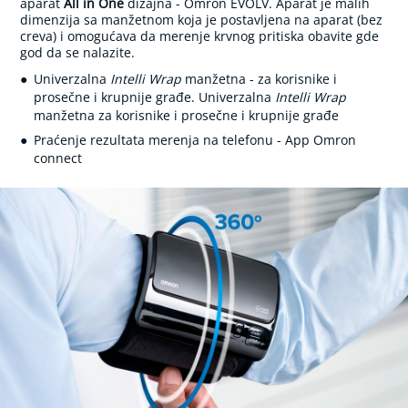
aparat
All in One
dizajna - Omron EVOLV. Aparat je malih
T
dimenzija sa manžetnom koja je postavljena na aparat (bez
e
creva) i omogućava da merenje krvnog pritiska obavite gde
l
god da se nalazite.
e
s
Univerzalna
Intelli Wrap
manžetna - za korisnike i
n
prosečne i krupnije građe. Univerzalna
Intelli Wrap
a
manžetna za korisnike i prosečne i krupnije građe
t
e
Praćenje rezultata merenja na telefonu - App Omron
m
connect
p
e
r
a
t
u
r
a
E
l
e
k
t
r