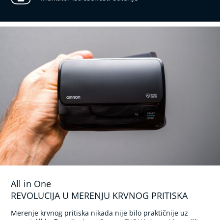
l
n
i
a
s
p
i
r
a
t
o
r
i
z
a
b
e
b
e
i
d
All in One
e
REVOLUCIJA U MERENJU KRVNOG PRITISKA
c
u
Merenje krvnog pritiska nikada nije bilo praktičnije uz