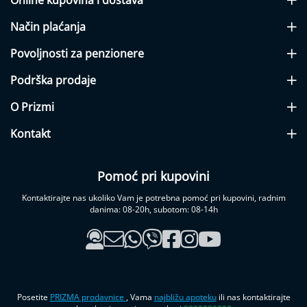
Online kupovina i dostava
Kontakt
Način plaćanja
Povoljnosti za penzionere
Podrška prodaje
O Prizmi
Kontakt
Pomoć pri kupovini
Kontaktirajte nas ukoliko Vam je potrebna pomoć pri kupovini, radnim
danima: 08-20h, subotom: 08-14h
Posetite
PRIZMA prodavnice
, Vama
najbližu apoteku
ili nas kontaktirajte