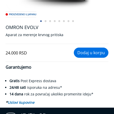
k
r
v
n
o
g
OMRON EVOLV
Skip
p
to
r
Aparat za merenje krvnog pritiska
the
i
beginning
t
of
i
24.000 RSD
the
s
k
images
a
gallery
Garantujemo
K
o
Gratis
Post Express dostava
n
t
24/48 sati
isporuka na adresu*
r
14 dana
rok za povraćaj ukoliko promenite ideju*
o
l
*
Uslovi kupovine
a
d
i