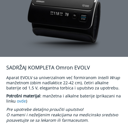
c
e
n
t
r
a
t
o
r
k
i
s
e
SADRŽAJ KOMPLETA Omron EVOLV
o
n
Aparat EVOLV sa univerzalnom već formiranom
Intelli Wrap
i
manžetnom (obim nadlaktice 22-42 cm), četiri alkalne
k
baterije od 1,5 V, elegantna torbica i uputstvo za upotrebu.
a
,
Potrošni materijal
: manžetna i alkalne baterije (prikazani na
S
linku
ovde
)
l
Pre upotrebe detaljno proučiti uputstvo!
e
O nameni i neželjenim reakcijama na medicinsko sredstvo
e
p
posavetujte se sa lekarom ili farmaceutom.
A