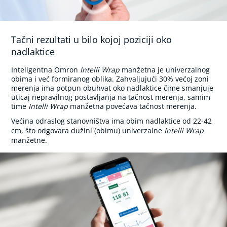
o
s
t
i
Tačni rezultati u bilo kojoj poziciji oko
m
nadlaktice
u
l
a
Inteligentna Omron
Intelli Wrap
manžetna je univerzalnog
t
obima i već formiranog oblika. Zahvaljujući 30% većoj zoni
o
merenja ima potpun obuhvat oko nadlaktice čime smanjuje
r
uticaj nepravilnog postavljanja na tačnost merenja, samim
i
time
Intelli Wrap
manžetna povećava tačnost merenja.
Većina odraslog stanovništva ima obim nadlaktice od 22-42
(
cm, što odgovara dužini (obimu) univerzalne
Intelli Wrap
e
manžetne.
l
e
k
t
r
o
-
m
a
s